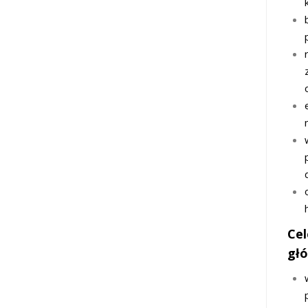
Cel
gł