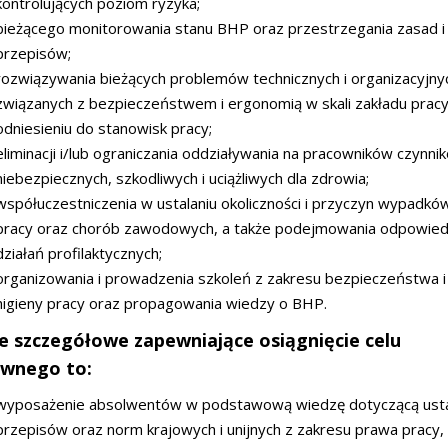
kontrolujących poziom ryzyka;
bieżącego monitorowania stanu BHP oraz przestrzegania zasad i
przepisów;
rozwiązywania bieżących problemów technicznych i organizacyjny
związanych z bezpieczeństwem i ergonomią w skali zakładu pracy
odniesieniu do stanowisk pracy;
eliminacji i/lub ograniczania oddziaływania na pracowników czynni
niebezpiecznych, szkodliwych i uciążliwych dla zdrowia;
współuczestniczenia w ustalaniu okoliczności i przyczyn wypadkó
pracy oraz chorób zawodowych, a także podejmowania odpowied
działań profilaktycznych;
organizowania i prowadzenia szkoleń z zakresu bezpieczeństwa i
higieny pracy oraz propagowania wiedzy o BHP.
e szczegółowe zapewniające osiągnięcie celu
ównego to:
wyposażenie absolwentów w podstawową wiedzę dotyczącą ust
przepisów oraz norm krajowych i unijnych z zakresu prawa pracy,