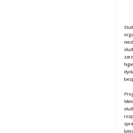
Stu
orga
nie
służ
zarz
higi
dyda
bezp
Pro
Mini
służ
rozp
spra
lute