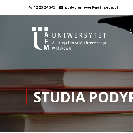
12 25 24 545
podyplomowe@uafm.edu.pl
S
STUDIA POD