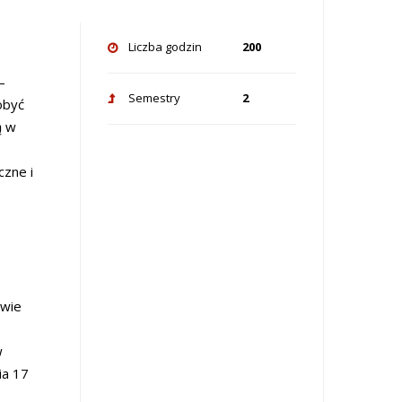
Liczba godzin
200
–
Semestry
2
obyć
ą w
czne i
awie
w
ia 17