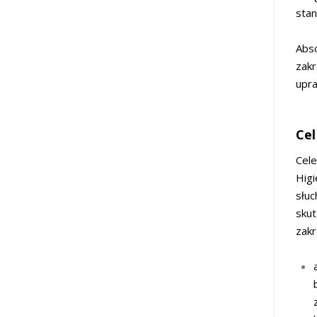
stan
Abs
zakr
upra
Cel
Cel
Higi
słuc
skut
zakr