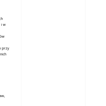
ch
 i w
ków
w przy
nich
aw,