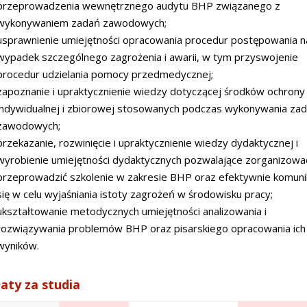
przeprowadzenia wewnętrznego audytu BHP związanego z
wykonywaniem zadań zawodowych;
usprawnienie umiejętności opracowania procedur postępowania n
wypadek szczególnego zagrożenia i awarii, w tym przyswojenie
procedur udzielania pomocy przedmedycznej;
zapoznanie i upraktycznienie wiedzy dotyczącej środków ochrony
indywidualnej i zbiorowej stosowanych podczas wykonywania za
zawodowych;
przekazanie, rozwinięcie i upraktycznienie wiedzy dydaktycznej i
wyrobienie umiejętności dydaktycznych pozwalające zorganizować
przeprowadzić szkolenie w zakresie BHP oraz efektywnie komun
się w celu wyjaśniania istoty zagrożeń w środowisku pracy;
ukształtowanie metodycznych umiejętności analizowania i
rozwiązywania problemów BHP oraz pisarskiego opracowania ich
wyników.
aty za studia