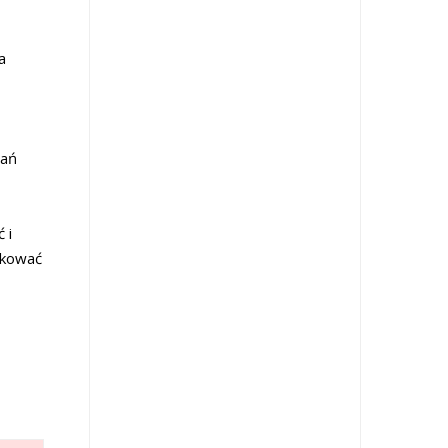
a
dań
 i
ikować