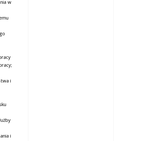
ania w
temu
ego
 pracy
pracy;
twa i
sku
łużby
nia i