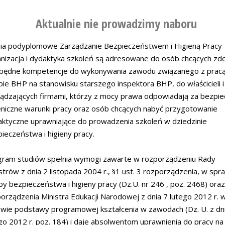
Aktualnie nie prowadzimy naboru
dia podyplomowe Zarządzanie Bezpieczeństwem i Higieną Pracy 
nizacja i dydaktyka szkoleń są adresowane do osób chcących zd
zbędne kompetencje do wykonywania zawodu związanego z prac
bie BHP na stanowisku starszego inspektora BHP, do właścicieli i
ądzających firmami, którzy z mocy prawa odpowiadają za bezpie
eniczne warunki pracy oraz osób chcących nabyć przygotowanie
ktyczne uprawniające do prowadzenia szkoleń w dziedzinie
ieczeństwa i higieny pracy.
gram studiów spełnia wymogi zawarte w rozporządzeniu Rady
strów z dnia 2 listopada 2004 r., §1 ust. 3 rozporządzenia, w spr
by bezpieczeństwa i higieny pracy (Dz.U. nr 246 , poz. 2468) oraz
orządzenia Ministra Edukacji Narodowej z dnia 7 lutego 2012 r. 
wie podstawy programowej kształcenia w zawodach (Dz. U. z dn
go 2012 r. poz. 184) i daje absolwentom uprawnienia do pracy na