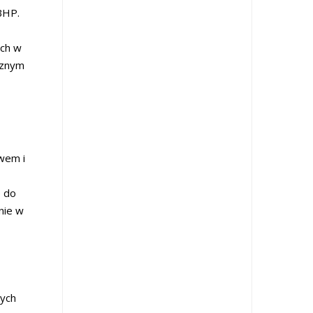
BHP.
ych w
cznym
wem i
e do
nie w
nych