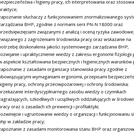
bezpieczeństwa i higieny pracy, ich interpretowania oraz stosow
praktyce;
zapoznanie słuchaczy z funkcjonowaniem znormalizowanego sys
zarządzania BHP, zgodnie z normami serii PN-N 18000 oraz
przedsięwzięciami związanymi z analizą i oceną ryzyka zawodow
związanego z zagrożeniami środowiska pracy oraz wskazanie na
potrzebę doskonalenia jakości systemowego zarządzania BHP;
rozwijanie i upraktycznienie wiedzy z zakresu ergonomii fizjologii
w aspekcie kształtowania bezpiecznych i higienicznych warunków 
zapoznanie z zasadami organizacji stanowiska pracy zgodnie z
obowiązującymi wymaganiami ergonomii, przepisami bezpieczeńs
higieny pracy, ochrony przeciwpożarowej i ochrony środowiska;
przekazanie interdyscyplinarnego zasobu wiedzy o czynnikach
zagrażających, szkodliwych i uciążliwych oddziałujących w środowi
pracy oraz o zasadach ich prewencji i profilaktyki;
rozwinięcie i ugruntowanie wiedzy o organizacji i funkcjonowaniu s
bhp w zakładzie pracy;
zapoznanie z zasadami monitorowania stanu BHP oraz organizowa