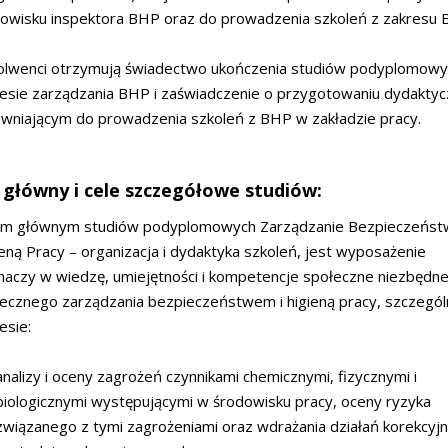
owisku inspektora BHP oraz do prowadzenia szkoleń z zakresu 
olwenci otrzymują świadectwo ukończenia studiów podyplomow
esie zarządzania BHP i zaświadczenie o przygotowaniu dydakty
wniającym do prowadzenia szkoleń z BHP w zakładzie pracy.
 główny i cele szczegółowe studiów:
em głównym studiów podyplomowych Zarządzanie Bezpieczeńst
eną Pracy – organizacja i dydaktyka szkoleń, jest wyposażenie
haczy w wiedzę, umiejętności i kompetencje społeczne niezbędn
ecznego zarządzania bezpieczeństwem i higieną pracy, szczegól
esie:
analizy i oceny zagrożeń czynnikami chemicznymi, fizycznymi i
biologicznymi występującymi w środowisku pracy, oceny ryzyka
związanego z tymi zagrożeniami oraz wdrażania działań korekcyj