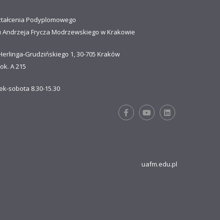
ztałcenia Podyplomowego
u Andrzeja Frycza Modrzewskiego w Krakowie
Herlinga-Grudzińskiego 1, 30-705 Kraków
ok. A 215
ek-sobota 8.30-15.30
uafm.edu.pl