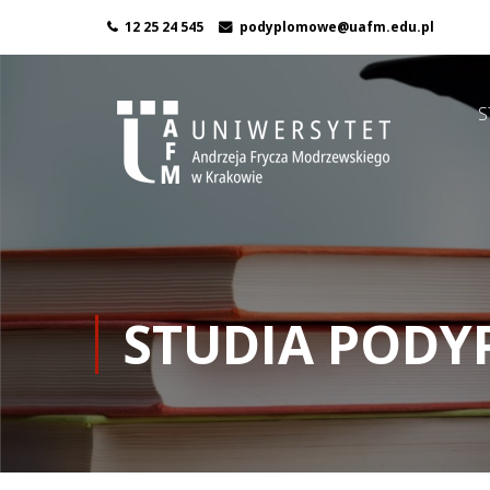
12 25 24 545
podyplomowe@uafm.edu.pl
S
STUDIA POD