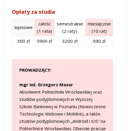
Opłaty za studia
całość
semestralnie
miesięcznie
wpisowe
(1 rata)
(2 raty)
(10 rat)
300 zł
5900 zł
3200 zł
690 zł
PROWADZĄCY:
mgr inż. Grzegorz Mazur
Absolwent Politechniki Wrocławskiej oraz
studiów podyplomowych w Wyższej
Szkole Bankowej w Poznaniu (Nowoczesne
Technologie Webowe i Mobilne), a także
studiów podyplomowych „Android i iOS” na
Politechnice Wrocławskiej. Obecnie pracuje