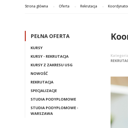
Strona główna
Oferta
Rekrutacja
Koordynator
Koo
PEŁNA OFERTA
KURSY
Kategori
KURSY - REKRUTACJA
REKRUTAC
KURSY Z ZAKRESU USG
NOWOŚĆ
REKRUTACJA
SPECJALIZACJE
STUDIA PODYPLOMOWE
STUDIA PODYPLOMOWE -
WARSZAWA