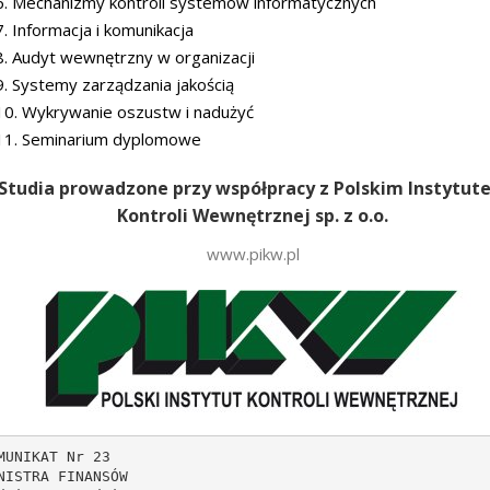
6. Mechanizmy kontroli systemów informatycznych
7. Informacja i komunikacja
8. Audyt wewnętrzny w organizacji
9. Systemy zarządzania jakością
10. Wykrywanie oszustw i nadużyć
11. Seminarium dyplomowe
Studia prowadzone przy współpracy z Polskim Instytut
Kontroli Wewnętrznej sp. z o.o.
www.pikw.pl
MUNIKAT Nr 23
wiadających poszczególnym elementom kontroli zarządczej:
a) środowisko wewnętrzne,
b) cele i zarządzanie ryzykiem,
c) mechanizmy kontroli,
d) informacja i komunikacja,
e) monitorowanie i ocena.

2. Poziomy funkcjonowania kontroli zarządczej w sektorze finansów publicznych
2.1. W myśl przepisów art. 69 ust. 1 ustawy z 27 sierpnia 2009 r. o finansach publicznych (Dz. U. Nr 157, poz. 1240), zwanej dalej „ustawą”, kontrola zarządcza w sektorze finansów publicznych powinna funkcjonować na dwóch poziomach.
2.2. Podstawowym poziomem funkcjonowania kontroli zarządczej w całym sektorze finansów publicznych jest jednostka sektora finansów publicznych (I poziom kontroli zarządczej). Za funkcjonowanie kontroli zarządczej w jednostce odpowiedzialny jest jej kierownik.
2.3. Ponadto w ramach administracji rządowej i samorządowej powinna funkcjonować kontrola zarządcza odpowiednio na poziomie działu administracji rządowej, a także jednostki samorządu terytorialnego (II poziom kontroli zarządczej). Za funkcjonowanie kontroli zarządczej na tym poziomie odpowiada odpowiednio minister kierujący danym działem administracji rządowej oraz wójt (burmistrz, prezydent miasta), starosta albo marszałek województwa w przypadku samorządu terytorialnego.
2.4. Minister jest odpowiedzialny za zapewnienie adekwatnego, skutecznego i efektywnego systemu kontroli zarządczej w ministerstwie (jako kierownik jednostki) oraz w dziale administracji rządowej (jako minister kierujący działem). Wójt (burmistrz, prezydent miasta), starosta oraz marszałek województwa jest odpowiedzialny za zapewnienie adekwatnego, skutecznego i efektywnego systemu kontroli zarządczej w urzędzie gminy (urzędzie miasta), starostwie powiatowym lub urzędzie marszałkowskim, a także w jednostce samorządu terytorialnego.
2.5. Poza przepisami określonymi w art. 70 ust. 4 ustawy, w ustawie nie przewidziano szczególnych kompetencji dla ministrów i odpowiednio wójtów (burmistrzów, prezydentów miast), starostów i marszałków województw w stosunku do jednostek podległych i nadzorowanych z tytułu odpowiedzialności za funkcjonowanie kontroli zarządczej w dziale administracji rządowej lub w jednostce samorządu terytorialnego. Zadania te powinny być realizowane w ramach i na podstawie kompetencji przyznanych ministrom i odpowiednio wójtom (burmistrzom, prezydentom miast), starostom i marszałkom województw w przepisach odrębnych.
2.6. Biorąc pod uwagę określoną w art. 68 ust. 1 ustawy definicję kontroli zarządczej, za najistotniejszy element kontroli zarządczej w dziale administracji rządowej i jednostce samorządu terytorialnego należy uznać system wyznaczania celów i zadań dla jednostek w danym dziale administracji rządowej lub samorządowych jednostek organizacyjnych, a także system monitorowania realizacji wyznaczonych celów i zadań.

3. Międzynarodowe standardy wykorzystane przy opracowaniu standardów kontroli zarządczej
Przy opracowywaniu standardów uwzględniono następujące międzynarodowe standardy:
a) „Kontrola wewnętrzna - zintegrowana koncepcja ramowa” oraz „Zarządzanie ryzykiem w przedsiębiorstwie” - raporty opracowane przez Komitet Organizacji Sponsorujących Komisję Treadway (Committee of Sponsoring Organizations of the Treadway Commission - COSO),
b) „Wytyczne w sprawie standardów kontroli wewnętrznej w sektorze publicznym” - przyjęte w 2004 r. przez Międzynarodową Organizację Najwyższych Organów Kontroli/Audytu (International Organization of Supreme Audit Institutions - INTOSAI),
c) „Zmienione Standardy Kontroli wewnętrznej służące skutecznemu zarządzaniu” Komisji Europejskiej przyjęte w 2007 r. [The Revised Internal Control Standard for Effective Management SEC (2007) 1341 appendix 1].

II. Standardy kontroli zarządczej

A. Środowisko wewnętrzne
Właściwe środowisko wewnętrzne w sposób zasadniczy wpływa na jakość kontroli zarządczej.
1. Przestrzeganie wartości etycznych
Osoby zarządzające i pracownicy powinni być świadomi wartości etycznych przyjętych w jednostce i przestrzegać ich przy wykonywaniu powierzonych zadań.
Osoby zarządzające powinny wspierać i promować przestrzeganie wartości etycznych dając dobry przykład codziennym postępowaniem i podejmowanymi decyzjami.
2. Kompetencje zawodowe
Należy zadbać, aby osoby zarządzające i pracownicy posiadali wiedzę, umiejętności i doświadczenie pozwalające skutecznie i efektywnie wypełniać powierzone zadania. Proces zatrudnienia powinien być prowadzony w sposób zapewniający wybór najlepszego kandydata na dane stanowisko pracy. Należy zapewnić rozwój kompetencji zawodowych pracowników jednostki i osób zarządzających.
3. Struktura organizacyjna
Struktura organizacyjna jednostki powinna być dostosowana do aktualnych celów i zadań. Zakres zadań, uprawnień i odpowiedzialności jednostek, poszczególnych komórek organizacyjnych jednostki oraz zakres podległości pracowników powinien być określony w formie pisemnej w sposób przejrzysty i spójny. Aktualny zakres obowiązków, uprawnień i odpowiedzialności powinien być określony dla każdego pracownika.
4. Delegowanie uprawnień
Należy precyzyjnie określić zakres uprawnień delegowanych poszczególnym osobom zarządzającym lub pracownikom. Zakres delegowanych uprawnień powinien być odpowiedni do wagi podejmowanych decyzji, stopnia ich skomplikowania i ryzyka z nimi związanego. Zaleca się delegowanie uprawnień do podejmowania decyzji, zwłaszcza tych o bieżącym charakterze. Przyjęcie delegowanych uprawnień powinno być potwierdzone podpisem.

B. Cele i zarządzanie ryzykiem
Jasne określenie misji może sprzyjać ustaleniu hierarchii celów i zadań oraz efektywnemu zarządzaniu ryzykiem. Zarządzanie ryzykiem ma na celu zwiększenie prawdopodobieństwa osiągnięcia celów i realizacji zadań. Proces zarządzania ryzykiem powinien być dokumentowany.
5. Misja
Należy rozważyć możliwość wskazania celu istnienia jednostki w postaci krótkiego i syntetycznego opisu misji. Misja ministerstwa powinna odnosić się do działów administracji rządowej kierowanych przez ministra, a misja urzędu jednostki samorządu terytorialnego odpowiednio do tej jednostki.
6. Określanie celów i zadań, monitorowanie i ocena ich realizacji
Cele i zadania należy określać jasno i w co najmniej rocznej perspektywie. Ich wykonanie należy monitorować za pomocą wyznaczonych mierników.
W jednostce nadrzędnej lub nadzorującej należy zapewnić odpowiedni system monitorowania realizacji celów i zadań przez jednostki podległe lub nadzorowane.
Zaleca się przeprowadzanie oceny realizacji celów i zadań uwzględniając kryterium oszczędności, efektywności i skuteczności.
Należy zadbać, aby określając cele i zadania wskazać także jednostki, komórki organizacyjne lub osoby odpowiedzialne bezpośrednio za ich wykonanie oraz zasoby przeznaczone do ich realizacji.
7. Identyfikacja ryzyka
Nie rzadziej niż raz w roku należy dokonać identyfikacji ryzyka w odniesieniu do celów i zadań. W przypadku działu administracji rządowej lub jednostki samorządu terytorialnego należy uwzględnić, że cele i zadania są realizowane także przez jednostki podległe lub nadzorowane. W przypadku istotnej zmiany warunków, w których funkcjonuje jednostka należy dokonać ponownej identyfikacji ryzyka.
8. Analiza ryzyka
Zidentyfikowane ryzyka należy poddać analizie mającej na celu określenie prawdopodobieństwa wystąpienia danego ryzyka i możliwych jego skutków. Należy określić akceptowany poziom ryzyka.
9. Reakcja na ryzyko
W stosunku do każdego istotnego ryzyka powinno się określić rodzaj reakcji (tolerowanie, przeniesienie, wycofanie się, działanie). Należy określić działania, które należy podjąć w celu zmniejszenia danego ryzyka do akceptowanego poziomu.

C. Mechanizmy kontroli
Standardy w tym zakresie stanowią zestawienie podstawowych mechanizmów, które mogą funkcjonować w ramach systemu kontroli zarządczej. Nie tworzą one jednak zamkniętego katalogu, ponieważ system kontroli zarządczej powinien być elastyczny i dostosowany do specyficznych potrzeb jednostki, działu administracji rządowej lub jednostki samorządu terytorialnego. Mechanizmy kontroli powinny stanowić odpowiedź na konkretne ryzyko. Koszty wdrożenia i stosowania mechanizmów kontroli nie powinny być wyższe niż uzyskane dzięki nim korzyści.
10. Dokumentowanie systemu kontroli zarządczej
Procedury wewnętrzne, instrukcje, wytyczne, dokumenty określające zakres obowiązków, uprawnień i odpowiedzialności pracowników i inne dokumenty wewnętrzne stanowią dokumentację systemu kontroli zarządczej. Dokumentacja powinna być spójna i dostępna dla wszystkich osób, dla których jest niezbędna.
11. Nadzór
Należy prowadzić nadzór nad wykonaniem zadań w 