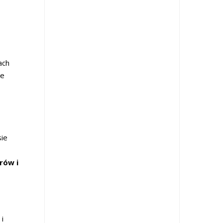
ach
ie
sie
rów i
i