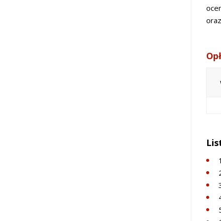
ocen
oraz
Opł
Lis