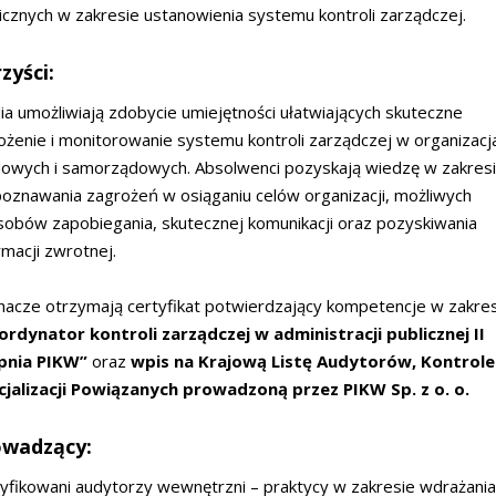
icznych w zakresie ustanowienia systemu kontroli zarządczej.
zyści:
ia umożliwiają zdobycie umiejętności ułatwiających skuteczne
żenie i monitorowanie systemu kontroli zarządczej w organizacj
owych i samorządowych. Absolwenci pozyskają wiedzę w zakres
oznawania zagrożeń w osiąganiu celów organizacji, możliwych
obów zapobiegania, skutecznej komunikacji oraz pozyskiwania
rmacji zwrotnej.
hacze otrzymają certyfikat potwierdzający kompetencje w zakre
ordynator kontroli zarządczej w administracji publicznej II
pnia PIKW”
oraz
wpis na
Krajową Listę Audytorów, Kontrole
cjalizacji Powiązanych
prowadzoną przez PIKW Sp. z o. o.
owadzący:
yfikowani audytorzy wewnętrzni – praktycy w zakresie wdrażania 