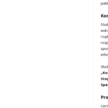
publ
Kor
Stud
wdro
rząd
rozp
spos
info
Słuc
„Ko
Sto
Spe
Pr
Cert