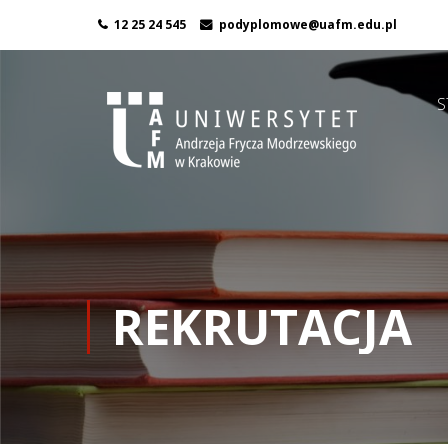
12 25 24 545
podyplomowe@uafm.edu.pl
S
REKRUTACJA