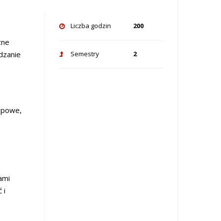
Liczba godzin
200
zne
dzanie
Semestry
2
rupowe,
ami
 i