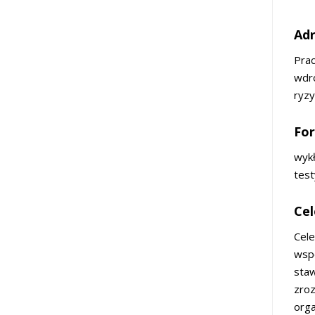
Adr
Prac
wdro
ryzy
For
wykł
test
Cel
Cel
wspo
staw
zroz
orga