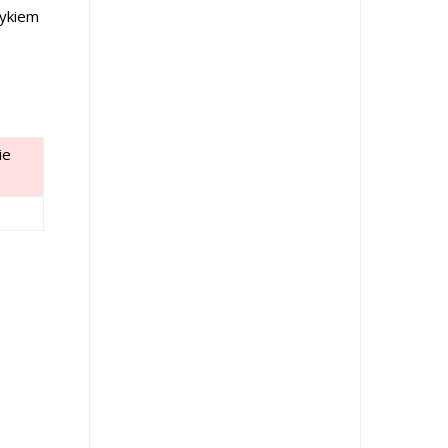
zykiem
ie