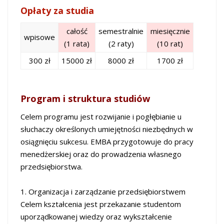
Opłaty za studia
całość
semestralnie
miesięcznie
wpisowe
(1 rata)
(2 raty)
(10 rat)
300 zł
15000 zł
8000 zł
1700 zł
Program i struktura studiów
Celem programu jest rozwijanie i pogłębianie u
słuchaczy określonych umiejętności nie­zbędnych w
osiągnięciu sukcesu. EMBA przygotowuje do pracy
menedżerskiej oraz do prowadzenia własnego
przedsiębiorstwa.
1. Organizacja i zarządzanie przedsiębiorstwem
Celem kształcenia jest przekazanie studentom
uporządkowanej wiedzy oraz wykształcenie