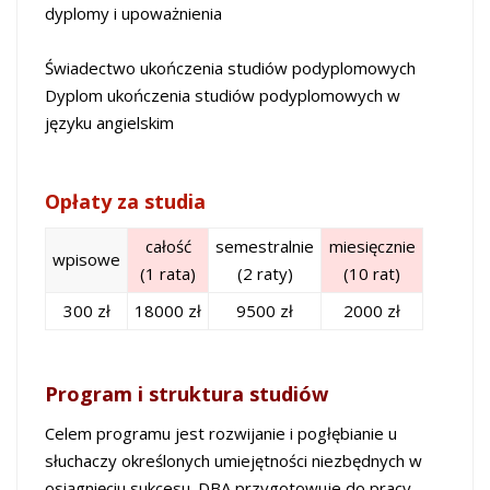
dyplomy i upoważnienia
Świadectwo ukończenia studiów podyplomowych
Dyplom ukończenia studiów podyplomowych w
języku angielskim
Opłaty za studia
całość
semestralnie
miesięcznie
wpisowe
(1 rata)
(2 raty)
(10 rat)
300 zł
18000 zł
9500 zł
2000 zł
Program i struktura studiów
Celem programu jest rozwijanie i pogłębianie u
słuchaczy określonych umiejętności nie­zbędnych w
osiągnięciu sukcesu. DBA przygotowuje do pracy