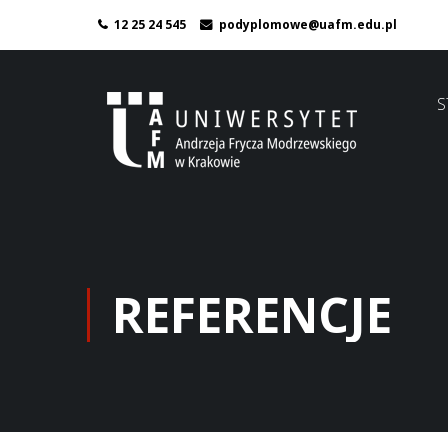
12 25 24 545
podyplomowe@uafm.edu.pl
S
REFERENCJE