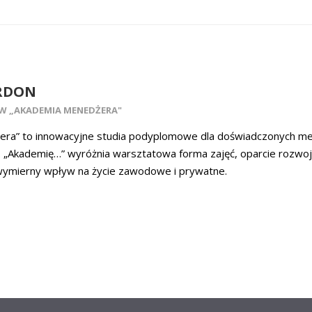
RDON
W „AKADEMIA MENEDŻERA"
ra” to innowacyjne studia podyplomowe dla doświadczonych me
. „Akademię…” wyróżnia warsztatowa forma zajęć, oparcie rozwo
wymierny wpływ na życie zawodowe i prywatne.