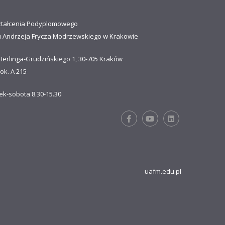
ztałcenia Podyplomowego
u Andrzeja Frycza Modrzewskiego w Krakowie
Herlinga-Grudzińskiego 1, 30-705 Kraków
ok. A 215
ek-sobota 8.30-15.30
uafm.edu.pl