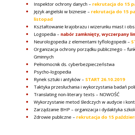
Inspektor ochrony danych –
rekrutacja do 15 p
Język angielski w biznesie –
rekrutacja do 15 p
listopad
Kształtowanie krajobrazu i wizerunku miast i ob
Logopedia –
nabór zamknięty, wyczerpany lim
Neurologopedia z elementami tyflologopedii –
S
Organizacja ochrony porządku publicznego – funk
Gminnych
Pełnomocnik ds. cyberbezpieczeństwa
Psycho-logopedia
Rynek sztuki i antyków –
START 26.10.2019
Taktyka przesłuchania i wykorzystania badań pol
Translating non-literary texts – NOWOŚĆ
Wykorzystanie metod śledczych w audycie i kontr
Zarządzanie BHP – organizacja i dydaktyka szko
Zdrowie publiczne –
rekrutacja do 15 paździer