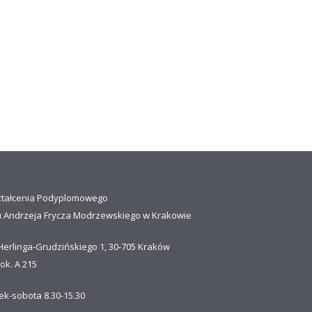
ztałcenia Podyplomowego
u Andrzeja Frycza Modrzewskiego w Krakowie
Herlinga-Grudzińskiego 1, 30-705 Kraków
ok. A 215
ek-sobota 8.30-15.30