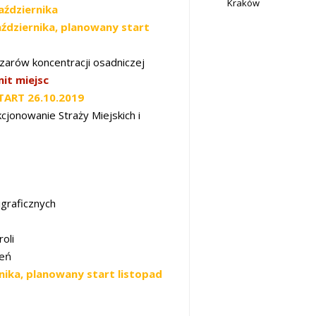
Kraków
aździernika
aździernika, planowany start
szarów koncentracji osadniczej
it miejsc
TART 26.10.2019
cjonowanie Straży Miejskich i
igraficznych
oli
leń
nika, planowany start listopad