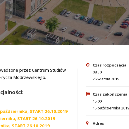
Czas rozpoczęcia
owadzone przez Centrum Studiów
08:30
 Frycza Modrzewskiego.
2 kwietnia 2019
jalności:
Czas zakończenia
15:00
15 października 201
 października, START 26.10.2019
iernika, START 26.10.2019
Adres
rnika, START 26.10.2019