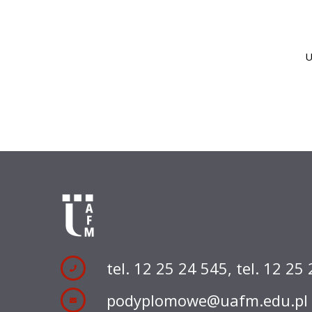
U
tel. 12 25 24 545
,
tel. 12 25
podyplomowe@uafm.edu.pl