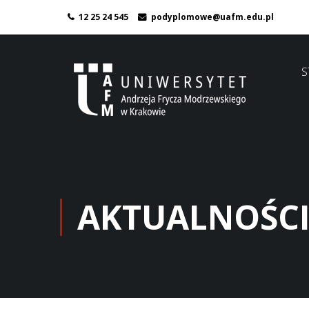
12 25 24 545
podyplomowe@uafm.edu.pl
S
AKTUALNOŚC